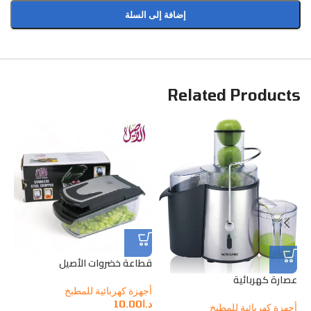
إضافة إلى السلة
Related Products
قطاعة خضروات الأصيل
قل
عصارة كهربائية
أجهزة كهربائية للمطبخ
أج
د.ا
10.00
د.ا
أجهزة كهربائية للمطبخ