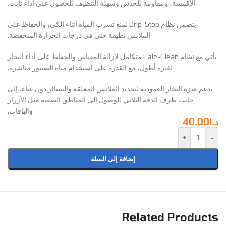
الأقمشة، ومقاومة للخدش وسهلة التنظيف للحصول على أداء ثابت.
يتضمن نظام Drip-Stop لمنع تسرب المياه أثناء الكي، والحفاظ على
الملابس نظيفة حتى في درجات الحرارة المنخفضة.
يأتي مع نظام Calc-Clean متكامل لإزالة المقياس والحفاظ على أداء البخار
لفترة أطول، مع القدرة على استخدام مياه الصنبور مباشرة.
يدعم ميزة البخار العمودية لتجديد الملابس المعلقة والستائر دون عناء، إلى
جانب طرف الدقة الثلاثي للوصول إلى المناطق الصعبة مثل الأزرار
والياقات.
د.ا
40.00
+
-
إضافة إلى السلة
Related Products